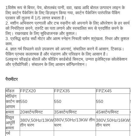
1विशेष रूप से बियर, पेय, बोतलबंद पानी, दवा, खाद्य आदि बोतल उत्पादन लाइन के
लिए कार्टन पैकेजिंग के लिए डिज़ाइन किया गया, कार्टन पैकेजिंग पारंपरिक पैकिंग
प्रकार की तुलना में 1/5 लागत बचाता है।
2. मशीन अभिसरण प्रणाली और टच स्क्रीन को अपनाने के लिए ऑपरेशन के हर कार्य
को नियंत्रित करने, त्रुटि का पता लगाने और स्वचालित रूप से प्रदर्शित करने के
लिए। रखरखाव के लिए सुविधाजनक और कुशल।
3. प्रसिद्ध ब्रांड सर्वो मोटर और आत्म स्नेहन निचली घर्षण श्रृंखला. स्थिर और कुशल
काम.
4. ज्ञात गर्म पिघलने वाले उपकरण को अपनाएं, संचालित करने में आसान, टिकाऊ।
पैकिंग प्रभाव कलात्मक है और भंडारण और परिवहन के लिए आसान है।
5लाइनर फीडइंड बोतलें और फीडिंग कार्डबोर्ड सिस्टम, उन्नत इलेक्ट्रिक कोलोकेशन
और प्रौद्योगिकी। संचालन के लिए आसान कॉन्फ़िगरेशन।
पैरामीटर
मॉडल
FPZX20
FPZX35
FPZX45
FP
मोल्डिंग
कार्टन का
550
550
550
55
आयाम
क्षमता
20कार्टन/मिनट
35कार्टन/मिनट
45कार्टन/मिनट
60क
विद्युत
380V,50Hz/13KW तीन
380V,50Hz/13KW
380V,50Hz/16KW
38
आपूर्ति
तीन चरण
चरण
तीन चरण
ती
क्षमता
गर्म