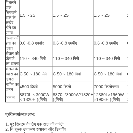
पिघलने
वाले
चिपकने
1.5 ~ 2S
1.5 ~ 2S
1.5 ~ 2S
1.5
वाले के
कठोर
होने का
समय
कामकाजी
हवा का
0.6 ∙0.8 एमपीए
0.6 ∙0.8 एमपीए
0.6 ∙0.8 एमपीए
0.6
दबाव
बोतल की
ऊंचाई
110 ~ 340 मिमी
110 ~ 340 मिमी
110 ~ 340 मिमी
110
का दायरा
बोतल के
व्यास का
C 50 ~ 180 मिमी
C 50 ~ 180 मिमी
C 50 ~ 180 मिमी
C 5
दायरा
मशीन का
4500 किलो
5000 किलो
7000 किलोग्राम
11
वजन
8870L × 3000W
8870L*3000W*1820H
12380L×1960W
12
आयाम
× 1820H ((मिमी)
((मिमी)
×1906H ((मिमी)
×26
प्रतिस्पर्धात्मक लाभ:
1. पूरे सिस्टम के लिए एक साल की वारंटी
2. निःशुल्क उपकरण स्थापना और डिबगिंग