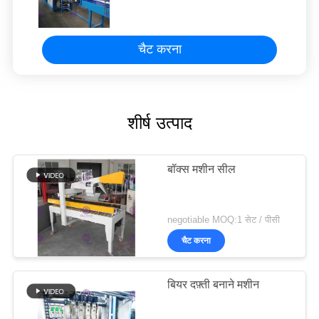
चैट करना
शीर्ष उत्पाद
बॉक्स मशीन सील
negotiable MOQ:1 सेट / पीसी
चैट करना
बियर दफ़्ती बनाने मशीन