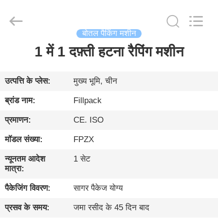
Zhangjiagang
City
FILL-
PACK
Machinery
बोतल पैकिंग मशीन
Co.,
Ltd.
All
1 में 1 दफ़्ती हटना रैपिंग मशीन
घर
Rights
Reserved.
उत्पादों
उत्पत्ति के प्लेस:
मुख्य भूमि, चीन
ब्रांड नाम:
Fillpack
हमारे
प्रमाणन:
CE. ISO
बारे
मॉडल संख्या:
FPZX
में
न्यूनतम आदेश
1 सेट
मात्रा:
कारखाना
पैकेजिंग विवरण:
सागर पैकेज योग्य
भ्रमण
प्रसव के समय:
जमा रसीद के 45 दिन बाद