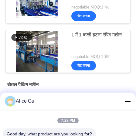
negotiable MOQ:1 सेट
चैट करना
1 में 1 दफ़्ती हटना रैपिंग मशीन
negotiable MOQ:1 सेट
चैट करना
बोतल पैकिंग मशीन
गैर कार्बोनेटेड पेय के लिए विभाजित 500 मिलीलीटर बोतल पैकिंग मशीन स्टार्लाइज़र
Alice Gu
शुद्ध पानी स्प्रे बोतल पैकिंग मशीन अजीवाणु बनानेवाला यंत्र चाय चाय शीतलक
मशीन
7:28 PM
गर्म गोंद बोतल केस पैकर मशीन स्वचालित निरंतर खिला
Good day, what product are you looking for?