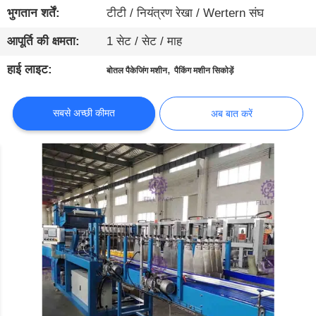
गुणवत्ता
भुगतान शर्तें:
टीटी / नियंत्रण रेखा / Wertern संघ
नियंत्रण
आपूर्ति की क्षमता:
1 सेट / सेट / माह
हाई लाइट:
,
बोतल पैकेजिंग मशीन
पैकिंग मशीन सिकोड़ें
संपर्क
करें
सबसे अच्छी कीमत
अब बात करें
समाचार
अब
बात
करें
साइटमैप