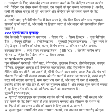
3, उदाहरण के लिए: बोतलबंद रस का उत्पादन करने के लिए केंद्रित रस का उपयोग
करें।केंद्रित रस तैयार करने से पहले, रस वसूली को पूरा करना आवश्यक है, अर्थात,
पानी की उचित मात्रा को पूर्व-भंग करने और केंद्रित रस को पतला करने के लिए
जोड़ना।
4, उसके बाद, इसे मिक्सिंग टैंक में भेजा जाता है, और फिर सिरप और अन्य सहायक
सामग्री डाली जाती है, और पानी को हिलाया जाता है और मात्रा को समायोजित किया
जाता है।
>>> प्रसंस्करण प्रवाह:
पीने के पानी के उपचार के उपकरण → सिरप पॉट → सिरप फ़िल्टर → जूस मिक्सिंग
टैंक → वैक्यूम डीगैसर → होमोजेनाइज़र → यूएचटी (स्टरलाइज़ेशन) → जूस भरने के
लिए 3-इन -1 मशीन को धोना, भरना, कैपिंग करना → बॉटल इनवर्टेड कन्वेयर
स्टरलाइज़ेशन → स्प्रे वॉटर स्टरलाइज़ेशन। ( 85 ℃) → लेबलिंग मशीन कोड
प्रिंटर → श्रिंक रैप पैकिंग मशीन → तैयार उत्पाद
रस प्रसंस्करण प्रणाली
जूस बैचिन
जी प्रणाली: चीनी पॉट, बैचिंग
टैंक, डुप्लेक्स फिल्टर, होमोजेनाइज़र, वैक्यूम
डिगैसर, ट्यूबलर अल्ट्रा-हाई टेम्परेचर स्टरलाइज़र, हीट प्रिजर्वेशन टैंक।
हीटिंग विधि भाप हीटिंग हो सकती है, चीनी पिघलने वाला बर्तन, घटक टैंक और पेय गर्मी
संरक्षण टैंक को गर्मी संरक्षण उपचार की तीन परतों में बनाया जा सकता है, सबसे बाहरी
परत गर्मी संरक्षण कपास है, मध्य परत भाप परत है, और बाद की परत है सामग्री,
इसलिए हीटिंग की गति तेज है, गर्मी का नुकसान छोटा है, और लागत बहुत कम हो सकती
है, इसलिए स्टीम बॉयलर को कॉन्फ़िगर करने की आवश्यकता है।
यूएचटी (स्टरलाइज़र)
★ यूएचटी स्टरलाइज़र का उपयोग रस पेय को गर्म करने, नसबंदी, गर्मी संरक्षण और
ठंडा करने के लिए किया जाता है।यह उपकरण नसबंदी और शीतलन के माध्यम से
सामग्रियों की अवधारण अवधि को बढ़ाने के लिए आदर्श उपकरण है।
★ सुरक्षा सुरक्षा उपायों और उच्च तापमान अलार्म, कम तापमान भाटा समारोह की एक