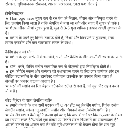
संरचना, सुविधाजनक संचालन, आसान रखरखाव, छोटा फर्श क्षेत्र है।
होमोजेनाइज़र
★ Homogenizer मुख्य रूप से रस पेय को मिलाने, पीसने और परिष्कृत करने के
लिए उपयोग किया जाता है ताकि लेयरिंग से बचा जा सके और स्वाद में सुधार हो सके।
★ शेल्फ जीवन में भी सुधार हुआ है, मूल से 3-5 गुना अधिक।उत्पाद अच्छी गुणवत्ता के
हैं।
★ मशीन के पहने हुए हिस्से टिकाऊ होते हैं, स्थिर और विश्वसनीय गुणवत्ता, उच्च
लागत प्रदर्शन और कम रखरखाव लागत के साथ।
कैपिंग हेड्स को धोना
★ मशीन के एक शरीर में बोतल धोने, भरने और कैपिंग के तीन कार्यों की रचना की जाती
है।
★ धोने, भरने, कैपिंग मशीन स्वचालित रूप से पीएलसी द्वारा नियंत्रित होती है।
★ इन-फीडिंग स्क्रू और कन्वेयर को स्थानापन्न करने के लिए एयर कन्वेयर और इन-
फीडिंग स्टारव्हील के बीच डायरेक्ट कनेक्शन तकनीक का उपयोग किया जाता है।
बोतलों का आकार बदलना आसान है।
★ भरने की मशीन का सिर बेहतर स्टेनलेस स्टील से बना है, जो दृढ़ और सहन करने
योग्य है।
कोड प्रिंटर के साथ लेबलिंग मशीन
★ हमारी कंपनी के पास सभी प्रकार की OPP हॉट ग्लू लेबलिंग मशीन, श्रिंक स्लीव
लेबलिंग मशीन, कोल्ड ग्लू लेबलिंग मशीन और चिपकने वाली लेबलिंग मशीन है।
★ लेबलिंग मशीन कैसे चुनें? कृपया हमें बताएं कि आप बोतलों पर किस प्रकार के लेबल
का उपयोग करते हैं?आपको एक बोतल पर कितने लेबल चिपकाने की आवश्यकता है?
आपकी बोतलों का आकार क्या है?यदि सुविधाजनक हो तो बेहतर होगा कि आप मुझे