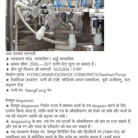
जल उपचार प्रणाली
★ स्वचालन ग्रेड: स्वचालित / अर्द्ध स्वचालित
★ क्षमता सीमा: 250L—30T प्रति घंटा चुना जा सकता है।
★ तीन पूर्व फिल्टर की सामग्री: SUS304 / FRP
मेम्ब्रेन ब्रांड: HYDECANME/DOW/GE OSMONICS/Saehan/Toray
★ वैकल्पिक उपकरण: पानी की टंकी, सोडियम आयन एक्सचेंजर, यूवी अजीवाणु, जल
भंडारण टैंक
★ पानी पंप: NangFang पंप
वैक्यूम degasser
★ वैक्यूम degasser निर्वात राज्य में समरूप फलों के रस degass करने के लिए
प्रयोग किया जाता है, ताकि फलों के रस के ऑक्सीकरण को रोका जा सके और फलों के
रस की भंडारण अवधि को बढ़ाया जा सके।
★ degassing के बाद, रस पेय रस घटकों के ऑक्सीकरण को कम या टाल सकते हैं,
और रस के रंग और स्वाद के परिवर्तन को कम कर सकते हैं।
★ यह उपकरण वैक्यूम पंप, वैक्यूम डिगैसिंग टैंक और डिलीवरी पंप (स्क्रू पंप) को
व्यवस्थित रूप से संयोजित करने के लिए फ्रेम का उपयोग करता है।इसमें सरल