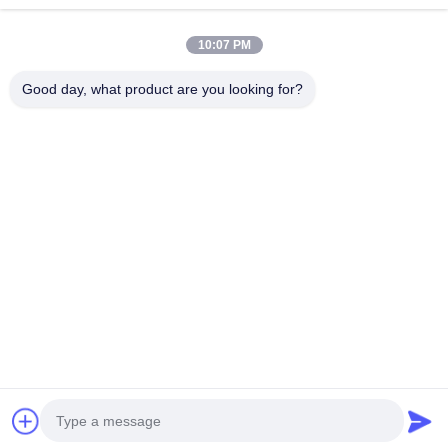
पाउडर ध्यान लगाओ रस प्रसंस्करण मशीन बिजली के रस स्टरलाइज़ के लिए प्रेरित
10:07 PM
SUS304 3 लेयर स्टीम डबल जैकेटेड केटल विद एजिटेटर 200L
Good day, what product are you looking for?
लोकप्रिय श्रेणियां
सभी
पीने के पानी भरने के 
पानी भरने की मशीन
संयंत्र
5 गैलन पानी भरने की 
गर्म भरने की मशीन
मशीन
कार्बोनेटेड पेय भरने की 
रस भरने की मशीन
मशीन
शीतल पेय भरने की रेखा
बोतल भरने की मशीन
अब बात करें