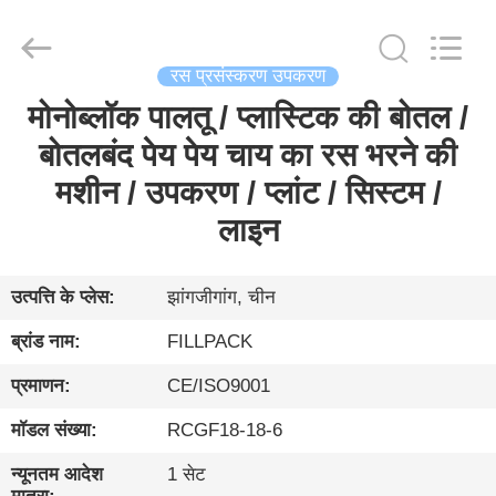
Zhangjiagang
City
FILL-
PACK
Machinery
रस प्रसंस्करण उपकरण
Co.,
Ltd.
All
मोनोब्लॉक पालतू / प्लास्टिक की बोतल /
घर
Rights
Reserved.
बोतलबंद पेय पेय चाय का रस भरने की
उत्पादों
मशीन / उपकरण / प्लांट / सिस्टम /
लाइन
हमारे
बारे
उत्पत्ति के प्लेस:
झांगजीगांग, चीन
में
ब्रांड नाम:
FILLPACK
प्रमाणन:
CE/ISO9001
कारखाना
मॉडल संख्या:
RCGF18-18-6
भ्रमण
न्यूनतम आदेश
1 सेट