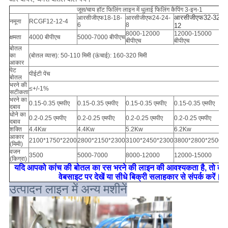
जूस/चाय हॉट फिलिंग लाइन में धुलाई फिलिंग कैपिंग 3-इन-1
आरसीजीएफ32-32-
आ
आरसीजीएफ18-18-
आरसीजीएफ24-24-
नमूना
RCGF12-12-4
6
8
12
1
8000-12000
12000-15000
1
क्षमता
4000 बीपीएच
5000-7000 बीपीएच
बीपीएच
बीपीएच
बी
बोतल
का
(बोतल व्यास): 50-110 मिमी (ऊंचाई): 160-320 मिमी
आकार
पेट
पीईटी पेंच
बोतल
भरने की
≤+/-1%
सटीकता
भरने का
0.15-0.35 एमपीए
0.15-0.35 एमपीए
0.15-0.35 एमपीए
0.15-0.35 एमपीए
0.
दबाव
धोने का
0.2-0.25 एमपीए
0.2-0.25 एमपीए
0.2-0.25 एमपीए
0.2-0.25 एमपीए
0.
दबाव
शक्ति
4.4Kw
4.4Kw
5.2Kw
6.2Kw
7
आकार
2100*1750*2200
2800*2150*2300
3100*2450*2300
3800*2800*2500
4
(मिमी)
वजन
3500
5000-7000
8000-12000
12000-15000
1
(किग्रा)
यदि आपको कांच की बोतल का रस भरने की लाइन की आवश्यकता है, तो कृपया 
वेबसाइट पर देखें या सीधे बिक्री सलाहकार से संपर्क करें।
उत्पादन लाइन में अन्य मशीनें