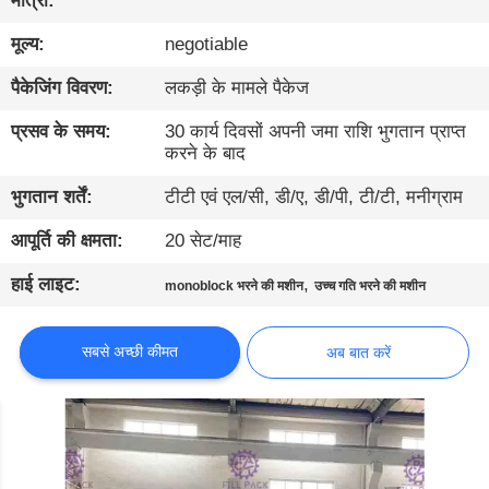
मात्रा:
गुणवत्ता
मूल्य:
negotiable
नियंत्रण
पैकेजिंग विवरण:
लकड़ी के मामले पैकेज
संपर्क
प्रसव के समय:
30 कार्य दिवसों अपनी जमा राशि भुगतान प्राप्त
करें
करने के बाद
भुगतान शर्तें:
टीटी एवं एल/सी, डी/ए, डी/पी, टी/टी, मनीग्राम
समाचार
आपूर्ति की क्षमता:
20 सेट/माह
हाई लाइट:
,
monoblock भरने की मशीन
उच्च गति भरने की मशीन
अब
बात
सबसे अच्छी कीमत
अब बात करें
करें
साइटमैप