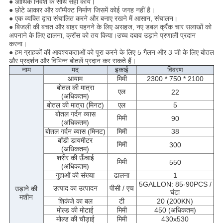
● आर्थिक निवेश के साथ सही कार्य।
● छोटे आकार और कॉम्पैक्ट निर्माण जिसमें कोई जगह नहीं है।
● एक व्यक्ति द्वारा संचालित करने और बनाए रखने में आसान, संचालन।
● बिजली की बचत और बाहर पहनने के लिए असहज, नए डबल क्रैंक चार सलाखों को
अपनाने के लिए ढालना, क्रॉस को तय किया।उच्च दबाव उड़ाने प्रणाली प्रदान
करना।
● हम ग्राहकों की आवश्यकताओं को पूरा करने के लिए 5 गैलन और 3 जी के लिए बोतल
और प्रदर्शन और विभिन्न बोतलें प्रदान कर सकते हैं।
नाम
मद
इकाई
विवरण
आयाम
मिमी
2300 * 750 * 2100
बोतल की मात्रा
एल
22
(अधिकतम)
बोतल की मात्रा (मिनट)
एल
5
बोतल गर्दन व्यास
मिमी
90
(अधिकतम)
बोतल गर्दन व्यास (मिनट)
मिमी
38
बॉडी डायमीटर
मिमी
300
(अधिकतम)
शरीर की ऊँचाई
मिमी
550
(अधिकतम)
गुहाओं की संख्या
ढालना
1
5GALLON: 85-90PCS /
उत्पाद का उत्पादन
पीसी / एच
उड़ाने की
घंटा
मशीन
शिकंजे का बल
टी
20 (200KN)
मोल्ड की मोटाई
मिमी
450 (अधिकतम)
मोल्ड की चौड़ाई
मिमी
430x530