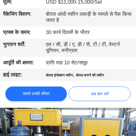
मूल्य:
USD $12,000-15,000/Set
गुणवत्ता
नियंत्रण
पैकेजिंग विवरण:
बोतल आंधी मशीन लकड़ी के मामले से पैक किया
जाता है
संपर्क
प्रसव के समय:
30 कार्य दिवसों के भीतर
करें
भुगतान शर्तें:
एल / सी, डी / ए, डी / पी, टी / टी, वेस्टर्न
यूनियन, मनीग्राम
समाचार
आपूर्ति की क्षमता:
प्रति माह 10 सेट/समूह
हाई लाइट:
,
बोतल इंजेक्शन मशीन
बोतल बनाने की मशीन
अब
बात
सबसे अच्छी कीमत
अब बात करें
करें
साइटमैप