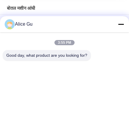
बोतल मशीन आंधी
रस बोतल के लिए 4000BPH स्वचालित पीईटी बोतल आंधी मशीन
Alice Gu
190 मिमी 1 कैविटी पीईटी बोतल ब्लोइंग मशीन 3 - 5 एल के लिए पूर्ण स्वचालित
3:55 PM
ऑटो एनर्जी जूस ऑयल बेवरेज पेट / प्लास्टिक की बोतल ब्लो / ब्लोअर / ब्लोइंग
मशीन / उपकरण / लाइन / प्लांट / सिस्टम
Good day, what product are you looking for?
लोकप्रिय श्रेणियां
सभी
पीने के पानी भरने के 
पानी भरने की मशीन
संयंत्र
5 गैलन पानी भरने की 
गर्म भरने की मशीन
मशीन
कार्बोनेटेड पेय भरने की 
रस भरने की मशीन
मशीन