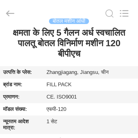
Zhangjiagang
City
FILL-
PACK
Machinery
बोतल मशीन आंधी
Co.,
Ltd.
All
क्षमता के लिए 5 गैलन अर्ध स्वचालित
घर
Rights
Reserved.
पालतू बोतल विनिर्माण मशीन 120
उत्पादों
बीपीएच
हमारे
उत्पत्ति के प्लेस:
Zhangjiagang, Jiangsu, चीन
बारे
ब्रांड नाम:
FILL PACK
में
प्रमाणन:
CE. ISO9001
मॉडल संख्या:
एफपी-120
कारखाना
भ्रमण
न्यूनतम आदेश
1 सेट
मात्रा: