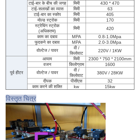
टाई-बार के बीच की जगह
मिमी
430 * 470
टाई-सलाखों का व्यास
मिमी
63
टाई-बार का स्कोप
मिमी
405
मोल्ड स्ट्रोक
मिमी
170
स्ट्रेचिंग स्ट्रोक
मिमी
420
(अधिकतम)
काम का दबाव
MPA
0.8-1.0Mpa
फुदकने का दबाव
MPA
2.0-3.0Mpa
वी /
वोल्टेज / पावर
220V / 1KW
किलोवाट
आयाम
मिमी
2300 * 750 * 2100mm
वजन
किलोग्राम
1600
वी /
पूर्व हीटर
वोल्टेज / पावर
380V / 28KW
किलोवाट
दीपक
पीसीएस
32
काम करने की शक्ति
kw
15kw
विस्तृत चित्र