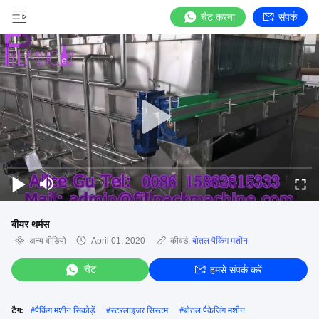
चैट करना
संपर्क
बीयर थर्मस
अन्य वीडियो
April 01, 2020
कीवर्ड:
बोतल पैकिंग मशीन
चैट
हमसे संपर्क करें
टैग:
#
पैकिंग मशीन सिकोड़ें
#
स्टरलाइजर सिस्टम
#
बोतल पैकेजिंग मशीन