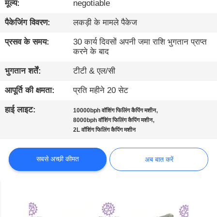
मूल्य:
negotiable
गुणवत्ता
नियंत्रण
पैकेजिंग विवरण:
लकड़ी के मामले पैकेज
प्रसव के समय:
30 कार्य दिवसों अपनी जमा राशि भुगतान प्राप्त
संपर्क
करने के बाद
करें
भुगतान शर्तें:
टीटी & एल/सी
आपूर्ति की क्षमता:
प्रति महीने 20 सेट
समाचार
हाई लाइट:
,
10000bph वॉशिंग फिलिंग कैपिंग मशीन
,
8000bph वॉशिंग फिलिंग कैपिंग मशीन
अब
2L वॉशिंग फिलिंग कैपिंग मशीन
बात
सबसे अच्छी कीमत
अब बात करें
करें
साइटमैप