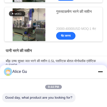
गुरुत्वाकर्षण भरने की मशीन
20000-40000USD MOQ:1 सेट
चैट करना
पानी भरने की मशीन
बाँझ उच्च सुरक्षा जल भरने की मशीन 0.5L प्लास्टिक बोतल मोनोब्लॉक एसेप्टिक
0.5MPA
Alice Gu
प्लास्टिक की बोतल खनिज पानी के लिए कैपिंग मशीन भरने के लिए स्वत: 3-में -1
धोने
9:44 PM
स्वचालित मोनोब्लॉक 6000बीपीएच बोतल इंटीग्रल 3-इन-1वॉशिंग-फाइलिंग-कैपिंग
दूध भरने की मशीन / डिवाइस
Good day, what product are you looking for?
लोकप्रिय श्रेणियां
सभी