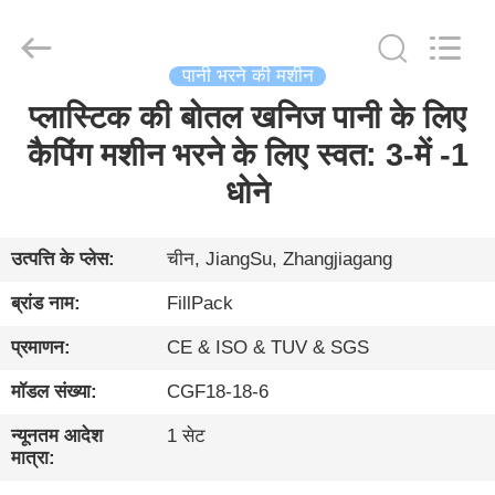
Zhangjiagang
City
FILL-
PACK
Machinery
पानी भरने की मशीन
Co.,
Ltd.
All
प्लास्टिक की बोतल खनिज पानी के लिए
घर
Rights
Reserved.
कैपिंग मशीन भरने के लिए स्वत: 3-में -1
उत्पादों
धोने
हमारे
उत्पत्ति के प्लेस:
चीन, JiangSu, Zhangjiagang
बारे
ब्रांड नाम:
FillPack
में
प्रमाणन:
CE & ISO & TUV & SGS
मॉडल संख्या:
CGF18-18-6
कारखाना
भ्रमण
न्यूनतम आदेश
1 सेट
मात्रा: