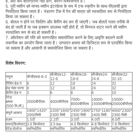
है, और कैप क्षतिग्रस्त नहीं होंगे, कैपिंग विश्वसनीय है।
5. पूरी मशीन को मानव-मशीन इंटरफ़ेस के रूप में टच-स्क्रीन के साथ पीएलसी द्वारा
नियंत्रित किया जाता है। भंडारण टैंक में पेय की मात्रा को स्वचालित रूप से नियंत्रित
किया जा सकता है।
6. बोतल न होने पर फिलिंग और कैपिंग बंद कर दी जाएगी। जब बोतलें गलत तरीके से
बंद हो जाती हैं या जब ढक्कन उपलब्ध नहीं होते हैं, तो मिनरल वाटर भरने की मशीन
स्वचालित रूप से बंद हो सकती है।
7. ऑपरेशन की गति को चरणरहित समायोजित करने के लिए आवृत्ति बदलने वाली
तकनीक का उपयोग किया जाता है। उत्पादन क्षमता को डिजिटल रूप से प्रदर्शित किया
जा सकता है और आसानी से समायोजित किया जा सकता है।
विशेष विवरण:
सीजीएफ12-
सीजीएफ18-
सीजीएफ24-
सीजीएफ32-
नमूना
सीजीएफ8-8-3
12-6
18-6
24-8
32-10
रिंसिंग हेड नं
8
12
18
24
32
हेड नंबर भरना
8
12
18
24
32
कैपिंग हेड नं
3
6
6
8
10
रेटेड
7000-
10000-
15000-
क्षमता
2000बीपीएच
4000बीपीएच
8000बीपीएच
15000बीपीएच
20000बीपीएच
(500 मि.ली.)
1900*1420*
2200*1600*
2450*1900*
2750*1180*
4000*2300*
संपूर्ण आकार
2000मिमी
2300 मिमी
2300 मिमी
2400 मिमी
2300 मिमी
वज़न
1.5टी
2.2टी
3.0टी
4.0टी
8.0टी
पावर(किलोवाट)
3.0 किलोवाट
3.5 kw
4.0 किलोवाट
4.8 किलोवाट
7.6 किलोवाट
रेटेड वोल्टेज
स्वनिर्धारित
स्वनिर्धारित
स्वनिर्धारित
स्वनिर्धारित
स्वनिर्धारित