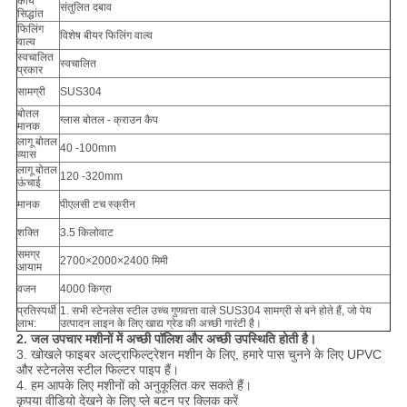
कार्य
संतुलित दबाव
सिद्धांत
फिलिंग
विशेष बीयर फिलिंग वाल्व
वाल्व
स्वचालित
स्वचालित
प्रकार
सामग्री
SUS304
बोतल
ग्लास बोतल - क्राउन कैप
मानक
लागू बोतल
40 -100mm
व्यास
लागू बोतल
120 -320mm
ऊंचाई
मानक
पीएलसी टच स्क्रीन
शक्ति
3.5 किलोवाट
समग्र
2700×2000×2400 मिमी
आयाम
वजन
4000 किग्रा
प्रतिस्पर्धी
1. सभी स्टेनलेस स्टील उच्च गुणवत्ता वाले SUS304 सामग्री से बने होते हैं, जो पेय
लाभ:
उत्पादन लाइन के लिए खाद्य ग्रेड की अच्छी गारंटी है।
2. जल उपचार मशीनों में अच्छी पॉलिश और अच्छी उपस्थिति होती है।
3. खोखले फाइबर अल्ट्राफिल्ट्रेशन मशीन के लिए, हमारे पास चुनने के लिए UPVC
और स्टेनलेस स्टील फिल्टर पाइप हैं।
4. हम आपके लिए मशीनों को अनुकूलित कर सकते हैं।
कृपया वीडियो देखने के लिए प्ले बटन पर क्लिक करें