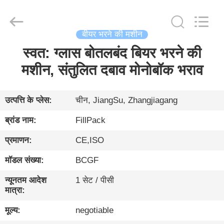
Zhangjiagang
City
FILL-
PACK
Machinery
बीयर भरने की मशीन
Co.,
Ltd.
All
स्वत: ग्लास बोतलबंद बियर भरने की
घर
Rights
Reserved.
मशीन, संतुलित दबाव मोनोबॉक भराव
उत्पादों
उत्पत्ति के प्लेस:
चीन, JiangSu, Zhangjiagang
हमारे
ब्रांड नाम:
FillPack
बारे
प्रमाणन:
CE,ISO
में
मॉडल संख्या:
BCGF
कारखाना
न्यूनतम आदेश
1 सेट / पीसी
मात्रा:
भ्रमण
मूल्य:
negotiable