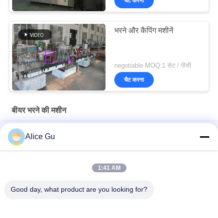
चैट करना
भरने और कैपिंग मशीनें
negotiable MOQ:1 सेट / पीसी
चैट करना
बीयर भरने की मशीन
बीयर भरने की मशीन के लिए पूरी तरह से स्वचालित 2000BPH रोटरी ग्लास बोतल
Alice Gu
वॉशर
औद्योगिक 6 प्रमुखों क्राउन कैपिंग मशीन बोतल, मुकुट टोपी सील उपकरण बोतल
1:41 AM
कन्वेयर कनेक्शन बीयर भराव मशीन नाननिंग फिलिंग वाल्व के साथ एकल इकाई
Good day, what product are you looking for?
लोकप्रिय श्रेणियां
सभी