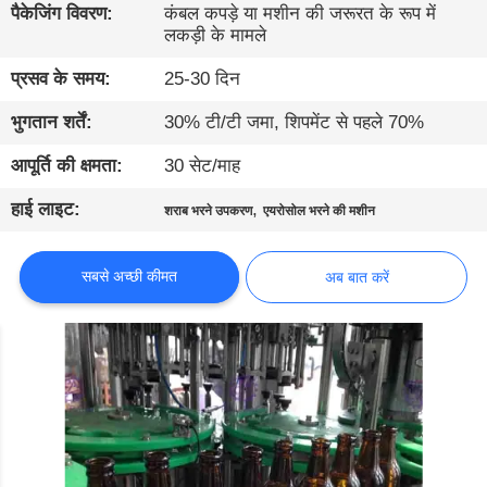
गुणवत्ता
पैकेजिंग विवरण:
कंबल कपड़े या मशीन की जरूरत के रूप में
लकड़ी के मामले
नियंत्रण
प्रसव के समय:
25-30 दिन
संपर्क
भुगतान शर्तें:
30% टी/टी जमा, शिपमेंट से पहले 70%
करें
आपूर्ति की क्षमता:
30 सेट/माह
हाई लाइट:
,
शराब भरने उपकरण
एयरोसोल भरने की मशीन
समाचार
सबसे अच्छी कीमत
अब बात करें
अब
बात
करें
साइटमैप